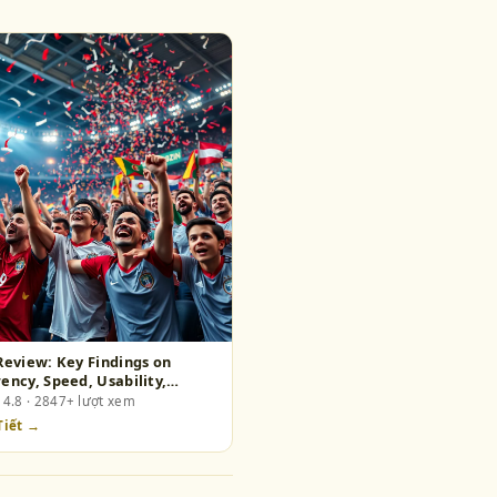
Review: Key Findings on
ency, Speed, Usability,
, and Support
★
4.8 · 2847+ lượt xem
Tiết →