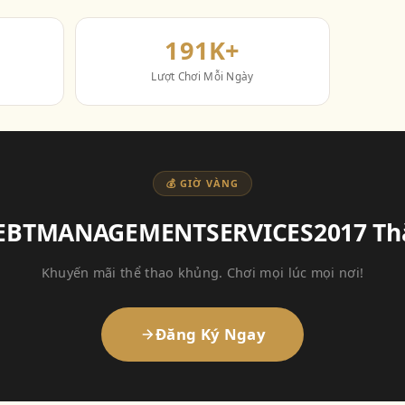
191K+
Lượt Chơi Mỗi Ngày
💰 GIỜ VÀNG
EBTMANAGEMENTSERVICES2017 Th
Khuyến mãi thể thao khủng. Chơi mọi lúc mọi nơi!
Đăng Ký Ngay