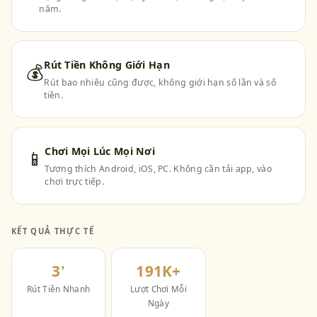
năm.
Rút Tiền Không Giới Hạn
💰
Rút bao nhiêu cũng được, không giới hạn số lần và số
tiền.
Chơi Mọi Lúc Mọi Nơi
📱
Tương thích Android, iOS, PC. Không cần tải app, vào
chơi trực tiếp.
KẾT QUẢ THỰC TẾ
3'
191K+
Rút Tiền Nhanh
Lượt Chơi Mỗi
Ngày