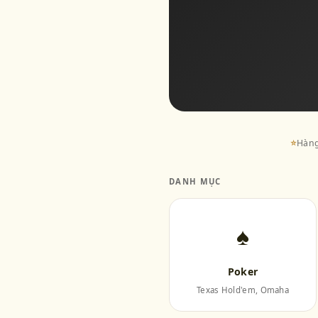
⭐
Hàng
DANH MỤC
♠
Poker
Texas Hold'em, Omaha