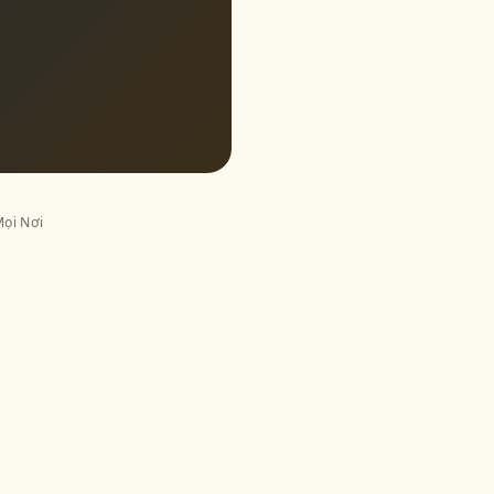
Mọi Nơi