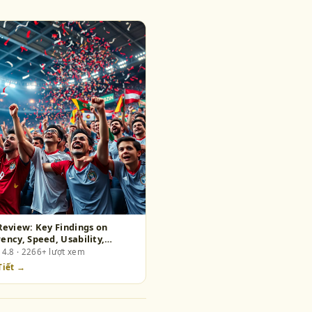
Review: Key Findings on
ency, Speed, Usability,
, and Support
★
4.8 · 2266+ lượt xem
Tiết →