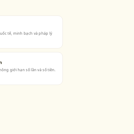
uốc tế, minh bạch và pháp lý
n
ông giới hạn số lần và số tiền.