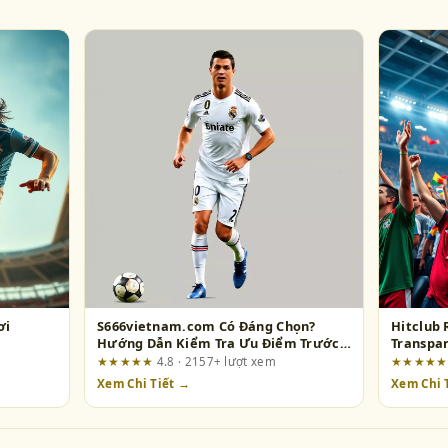
ơi
S666vietnam.com Có Đáng Chọn?
Hitclub 
Hướng Dẫn Kiểm Tra Ưu Điểm Trước
Transpar
Khi Đặt Cược
Security
★★★★★
4.8 · 2157+ lượt xem
★★★★
Xem Chi Tiết →
Xem Chi 