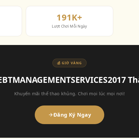
191K+
Lượt Chơi Mỗi Ngày
💰 GIỜ VÀNG
EBTMANAGEMENTSERVICES2017 Th
Khuyến mãi thể thao khủng. Chơi mọi lúc mọi nơi!
Đăng Ký Ngay