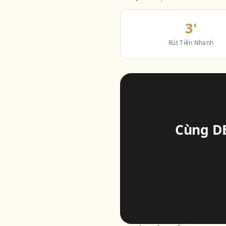
3'
Rút Tiền Nhanh
Cùng D