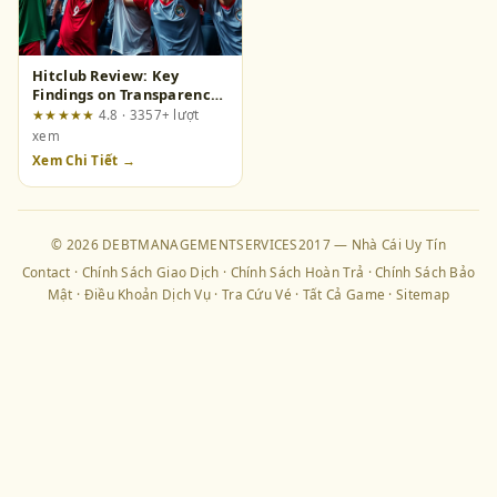
Hitclub Review: Key
Findings on Transparency,
Speed, Usability, Security,
★★★★★
4.8 · 3357+ lượt
and Support
xem
Xem Chi Tiết →
© 2026 DEBTMANAGEMENTSERVICES2017 — Nhà Cái Uy Tín
Contact
·
Chính Sách Giao Dịch
·
Chính Sách Hoàn Trả
·
Chính Sách Bảo
Mật
·
Điều Khoản Dịch Vụ
·
Tra Cứu Vé
·
Tất Cả Game
·
Sitemap