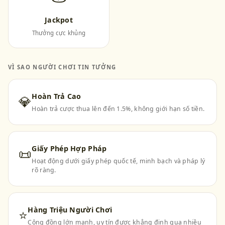
Jackpot
Thưởng cực khủng
VÌ SAO NGƯỜI CHƠI TIN TƯỞNG
Hoàn Trả Cao
💎
Hoàn trả cược thua lên đến 1.5%, không giới hạn số tiền.
Giấy Phép Hợp Pháp
📜
Hoạt động dưới giấy phép quốc tế, minh bạch và pháp lý
rõ ràng.
Hàng Triệu Người Chơi
⭐
Cộng đồng lớn mạnh, uy tín được khẳng định qua nhiều