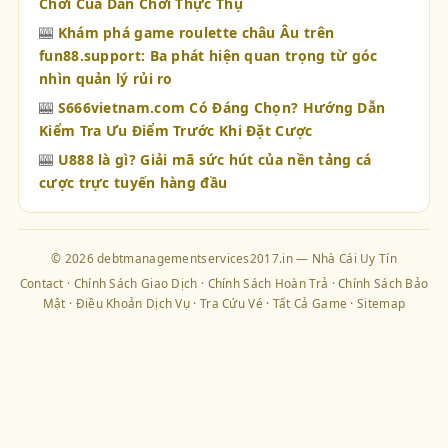
Chơi Của Dân Chơi Thực Thụ
🎰
Khám phá game roulette châu Âu trên
fun88.support: Ba phát hiện quan trọng từ góc
nhìn quản lý rủi ro
🎰
S666vietnam.com Có Đáng Chọn? Hướng Dẫn
Kiểm Tra Ưu Điểm Trước Khi Đặt Cược
🎰
U888 là gì? Giải mã sức hút của nền tảng cá
cược trực tuyến hàng đầu
© 2026 debtmanagementservices2017.in — Nhà Cái Uy Tín
Contact
·
Chính Sách Giao Dịch
·
Chính Sách Hoàn Trả
·
Chính Sách Bảo
Mật
·
Điều Khoản Dịch Vụ
·
Tra Cứu Vé
·
Tất Cả Game
·
Sitemap