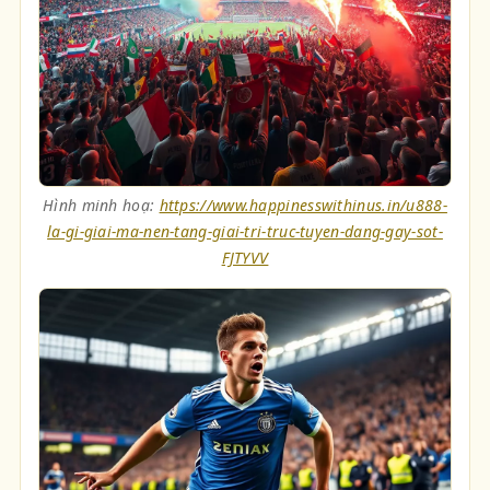
Hình minh hoạ:
https://www.happinesswithinus.in/u888-
la-gi-giai-ma-nen-tang-giai-tri-truc-tuyen-dang-gay-sot-
FJTYVV