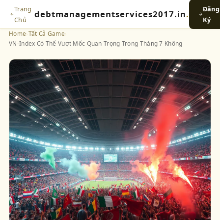
Trang
Đăng
debtmanagementservices2017.in
.
Chủ
Ký
Home
›
Tất Cả Game
›
VN-Index Có Thể Vượt Mốc Quan Trọng Trong Tháng 7 Không