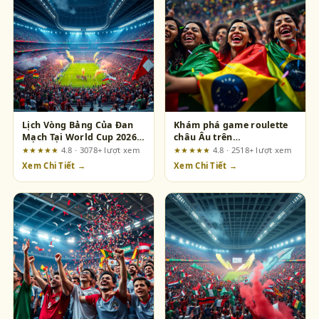
Lịch Vòng Bảng Của Đan
Khám phá game roulette
Mạch Tại World Cup 2026:
châu Âu trên
Cơ Hội Nào Cho “Những
fun88.support: Ba phát
★★★★★
4.8 · 3078+ lượt xem
★★★★★
4.8 · 2518+ lượt xem
Chú Lính Chì”?
hiện quan trọng từ góc
Xem Chi Tiết →
Xem Chi Tiết →
nhìn quản lý rủi ro