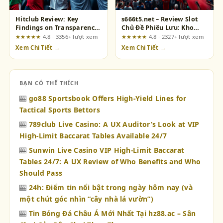
Hitclub Review: Key
s666t5.net – Review Slot
Findings on Transparency,
Chủ Đề Phiêu Lưu: Kho
Speed, Usability, Security,
Game "Đấu Trường" Thực
★★★★★
4.8 · 3356+ lượt xem
★★★★★
4.8 · 2327+ lượt xem
and Support
Thụ Cho Dân Cược
Xem Chi Tiết →
Xem Chi Tiết →
BẠN CÓ THỂ THÍCH
🎰
go88 Sportsbook Offers High-Yield Lines for
Tactical Sports Bettors
🎰
789club Live Casino: A UX Auditor’s Look at VIP
High-Limit Baccarat Tables Available 24/7
🎰
Sunwin Live Casino VIP High-Limit Baccarat
Tables 24/7: A UX Review of Who Benefits and Who
Should Pass
🎰
24h: Điểm tin nổi bật trong ngày hôm nay (và
một chút góc nhìn “cây nhà lá vườn”)
🎰
Tin Bóng Đá Châu Á Mới Nhất Tại hz88.ac – Sân