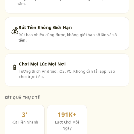
năm.
Rút Tiền Không Giới Hạn
💰
Rút bao nhiêu cũng được, không giới hạn số lần và số
tiền.
Chơi Mọi Lúc Mọi Nơi
📱
Tương thích Android, iOS, PC. Không cần tải app, vào
chơi trực tiếp.
KẾT QUẢ THỰC TẾ
3'
191K+
Rút Tiền Nhanh
Lượt Chơi Mỗi
Ngày