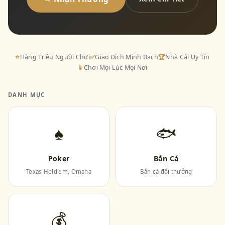
⭐
Hàng Triệu Người Chơi
✅
Giao Dịch Minh Bạch
🏆
Nhà Cái Uy Tín
📱
Chơi Mọi Lúc Mọi Nơi
DANH MỤC
♠
🐟
Poker
Bắn Cá
Texas Hold'em, Omaha
Bắn cá đổi thưởng
💰