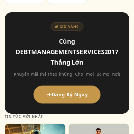
💰 GIỜ VÀNG
Cùng
DEBTMANAGEMENTSERVICES2017
Thắng Lớn
Khuyến mãi thể thao khủng. Chơi mọi lúc mọi nơi!
Đăng Ký Ngay
TIN TỨC MỚI NHẤT