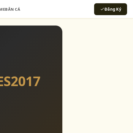
AME
BẮN CÁ
Đăng Ký
S2017