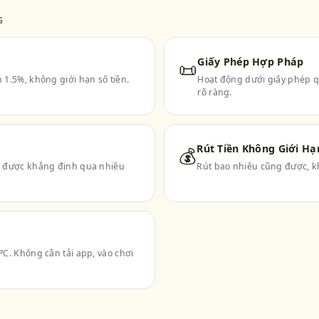
G
Giấy Phép Hợp Pháp
📜
 1.5%, không giới hạn số tiền.
Hoạt động dưới giấy phép q
rõ ràng.
Rút Tiền Không Giới Hạ
💰
n được khẳng định qua nhiều
Rút bao nhiêu cũng được, kh
PC. Không cần tải app, vào chơi