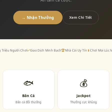
An tâm cá cược.
→ Nhận Thưởng
Xem Chi Tiết
 Triệu Người Chơi
✅
Giao Dịch Minh Bạch
🏆
Nhà Cái Uy Tín
📱
Chơi Mọi Lúc 
🐟
💰
Bắn Cá
Jackpot
Bắn cá đổi thưởng
Thưởng cực khủng