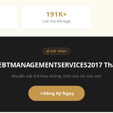
191K+
Lượt Chơi Mỗi Ngày
💰 GIỜ VÀNG
EBTMANAGEMENTSERVICES2017 Th
Khuyến mãi thể thao khủng. Chơi mọi lúc mọi nơi!
Đăng Ký Ngay