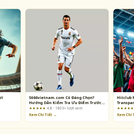
ơi
S666vietnam.com Có Đáng Chọn?
Hitclub 
Hướng Dẫn Kiểm Tra Ưu Điểm Trước
Transpar
Khi Đặt Cược
Security
★★★★★
4.8 · 1803+ lượt xem
★★★★
Xem Chi Tiết →
Xem Chi 