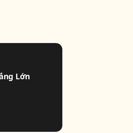
ắng Lớn