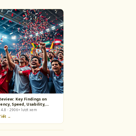
Review: Key Findings on
ency, Speed, Usability,
, and Support
★
4.8 · 2906+ lượt xem
Tiết →