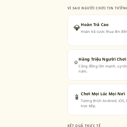
VÌ SAO NGƯỜI CHƠI TIN TƯỞN
Hoàn Trả Cao
💎
Hoàn trả cược thua lên đến
Hàng Triệu Người Chơi
⭐
Cộng đồng lớn mạnh, uy tí
năm.
Chơi Mọi Lúc Mọi Nơi
📱
Tương thích Android, iOS, 
trực tiếp.
KẾT QUẢ THỰC TẾ