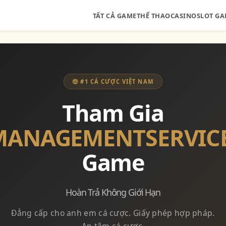
TẤT CẢ GAME
THỂ THAO
CASINO
SLOT G
🤑 #1 CÁ CƯỢC VIỆT NAM
Tham Gia
MANAGEMENTSERVICE
Game
Hoàn Trả Không Giới Hạn
Đẳng cấp cho anh em cá cược. Giấy phép hợp pháp.