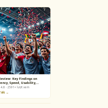
Review: Key Findings on
ency, Speed, Usability,
, and Support
★
4.8 · 2591+ lượt xem
Tiết →