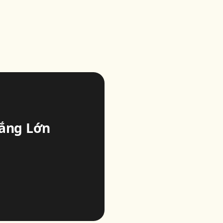
ắng Lớn