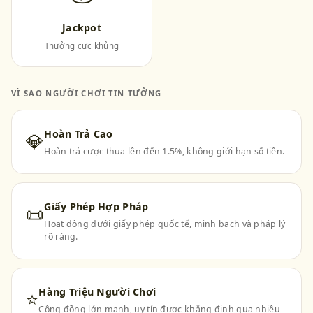
Jackpot
Thưởng cực khủng
VÌ SAO NGƯỜI CHƠI TIN TƯỞNG
Hoàn Trả Cao
💎
Hoàn trả cược thua lên đến 1.5%, không giới hạn số tiền.
Giấy Phép Hợp Pháp
📜
Hoạt động dưới giấy phép quốc tế, minh bạch và pháp lý
rõ ràng.
Hàng Triệu Người Chơi
⭐
Cộng đồng lớn mạnh, uy tín được khẳng định qua nhiều