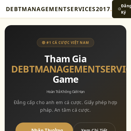
Đăn
DEBTMANAGEMENTSERVICES2017
.
Ký
🤑 #1 CÁ CƯỢC VIỆT NAM
Tham Gia
DEBTMANAGEMENTSERVIC
Game
Hoàn Trả Không Giới Hạn
Đẳng cấp cho anh em cá cược. Giấy phép hợp
pháp. An tâm cá cược.
→ Nhận Thưởng
Xem Chi Tiết