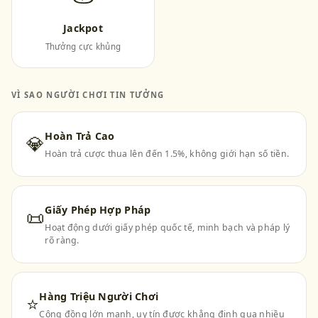
Jackpot
Thưởng cực khủng
VÌ SAO NGƯỜI CHƠI TIN TƯỞNG
Hoàn Trả Cao
💎
Hoàn trả cược thua lên đến 1.5%, không giới hạn số tiền.
Giấy Phép Hợp Pháp
📜
Hoạt động dưới giấy phép quốc tế, minh bạch và pháp lý
rõ ràng.
Hàng Triệu Người Chơi
⭐
Cộng đồng lớn mạnh, uy tín được khẳng định qua nhiều