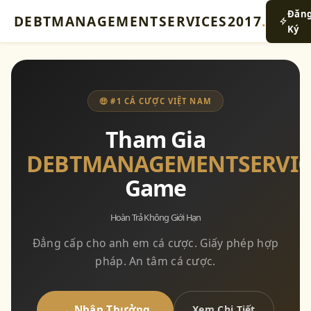
Đăn
DEBTMANAGEMENTSERVICES2017
.
Ký
🤑 #1 CÁ CƯỢC VIỆT NAM
Tham Gia
DEBTMANAGEMENTSERVIC
Game
Hoàn Trả Không Giới Hạn
Đẳng cấp cho anh em cá cược. Giấy phép hợp
pháp. An tâm cá cược.
→ Nhận Thưởng
Xem Chi Tiết