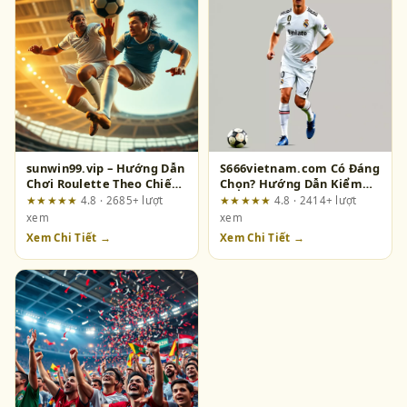
sunwin99.vip – Hướng Dẫn
S666vietnam.com Có Đáng
Chơi Roulette Theo Chiến
Chọn? Hướng Dẫn Kiểm
Thuật D'Alembert
Tra Ưu Điểm Trước Khi
★★★★★
4.8 · 2685+ lượt
★★★★★
4.8 · 2414+ lượt
Đặt Cược
xem
xem
Xem Chi Tiết →
Xem Chi Tiết →