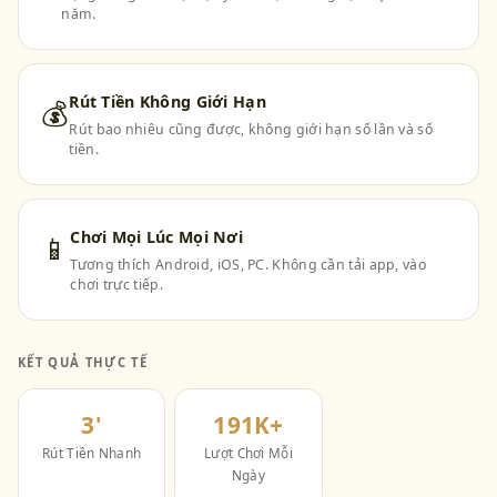
năm.
Rút Tiền Không Giới Hạn
💰
Rút bao nhiêu cũng được, không giới hạn số lần và số
tiền.
Chơi Mọi Lúc Mọi Nơi
📱
Tương thích Android, iOS, PC. Không cần tải app, vào
chơi trực tiếp.
KẾT QUẢ THỰC TẾ
3'
191K+
Rút Tiền Nhanh
Lượt Chơi Mỗi
Ngày