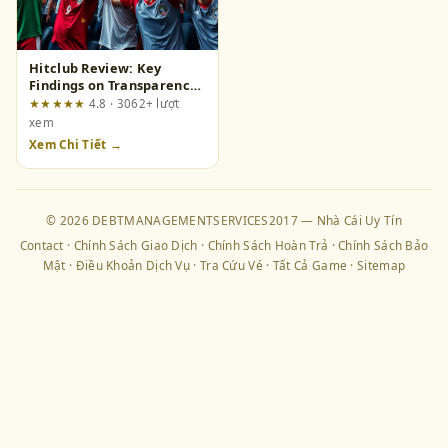
Hitclub Review: Key
Findings on Transparency,
Speed, Usability, Security,
★★★★★
4.8 · 3062+ lượt
and Support
xem
Xem Chi Tiết →
© 2026 DEBTMANAGEMENTSERVICES2017 — Nhà Cái Uy Tín
Contact
·
Chính Sách Giao Dịch
·
Chính Sách Hoàn Trả
·
Chính Sách Bảo
Mật
·
Điều Khoản Dịch Vụ
·
Tra Cứu Vé
·
Tất Cả Game
·
Sitemap