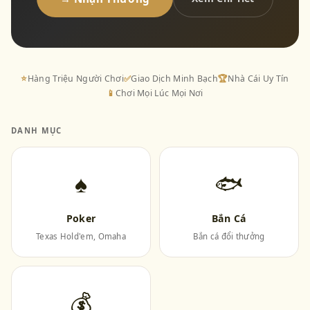
⭐
Hàng Triệu Người Chơi
✅
Giao Dịch Minh Bạch
🏆
Nhà Cái Uy Tín
📱
Chơi Mọi Lúc Mọi Nơi
DANH MỤC
♠
🐟
Poker
Bắn Cá
Texas Hold'em, Omaha
Bắn cá đổi thưởng
💰