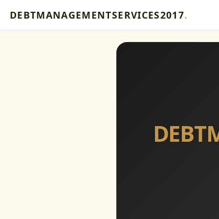
DEBTMANAGEMENTSERVICES2017
.
DEBT