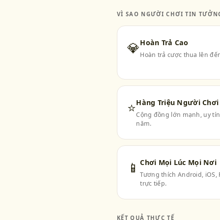
VÌ SAO NGƯỜI CHƠI TIN TƯỞN
Hoàn Trả Cao
💎
Hoàn trả cược thua lên đến
Hàng Triệu Người Chơi
⭐
Cộng đồng lớn mạnh, uy tí
năm.
Chơi Mọi Lúc Mọi Nơi
📱
Tương thích Android, iOS, 
trực tiếp.
KẾT QUẢ THỰC TẾ