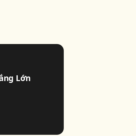
ắng Lớn