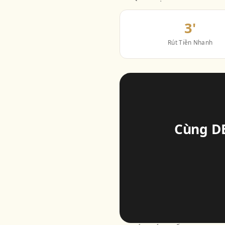
3'
Rút Tiền Nhanh
Cùng D