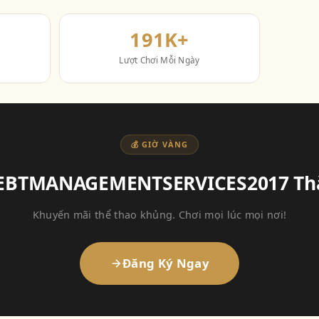
191K+
Lượt Chơi Mỗi Ngày
💰 GIỜ VÀNG
EBTMANAGEMENTSERVICES2017 Th
Khuyến mãi thể thao khủng. Chơi mọi lúc mọi nơi!
Đăng Ký Ngay