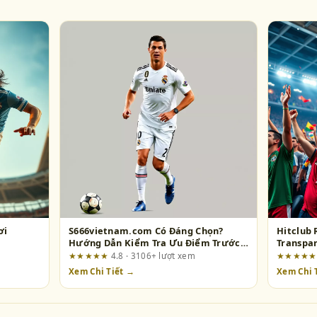
ơi
S666vietnam.com Có Đáng Chọn?
Hitclub 
Hướng Dẫn Kiểm Tra Ưu Điểm Trước
Transpar
Khi Đặt Cược
Security
★★★★★
4.8 · 3106+ lượt xem
★★★★
Xem Chi Tiết →
Xem Chi 