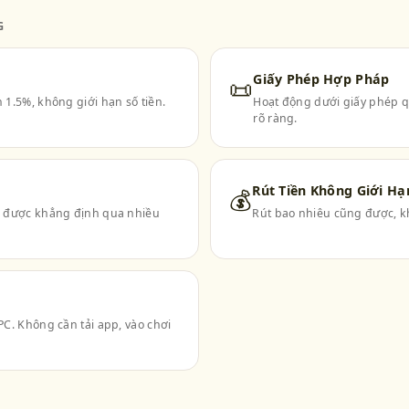
G
Giấy Phép Hợp Pháp
📜
 1.5%, không giới hạn số tiền.
Hoạt động dưới giấy phép q
rõ ràng.
Rút Tiền Không Giới Hạ
💰
n được khẳng định qua nhiều
Rút bao nhiêu cũng được, kh
PC. Không cần tải app, vào chơi