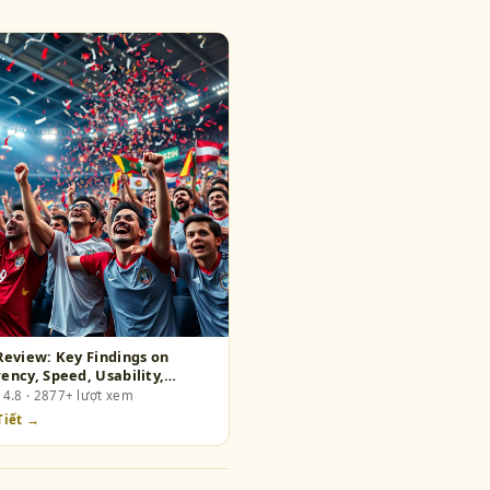
Review: Key Findings on
ency, Speed, Usability,
, and Support
★
4.8 · 2877+ lượt xem
Tiết →