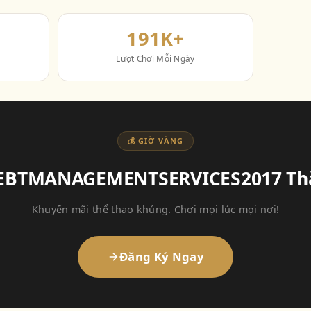
191K+
Lượt Chơi Mỗi Ngày
💰 GIỜ VÀNG
EBTMANAGEMENTSERVICES2017 Th
Khuyến mãi thể thao khủng. Chơi mọi lúc mọi nơi!
Đăng Ký Ngay