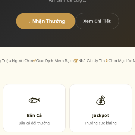
An tâm cá cược.
→ Nhận Thưởng
Xem Chi Tiết
 Triệu Người Chơi
✅
Giao Dịch Minh Bạch
🏆
Nhà Cái Uy Tín
📱
Chơi Mọi Lúc 
🐟
💰
Bắn Cá
Jackpot
Bắn cá đổi thưởng
Thưởng cực khủng