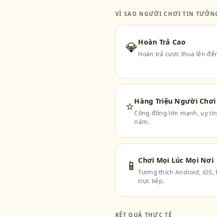
VÌ SAO NGƯỜI CHƠI TIN TƯỞN
Hoàn Trả Cao
💎
Hoàn trả cược thua lên đến
Hàng Triệu Người Chơi
⭐
Cộng đồng lớn mạnh, uy tí
năm.
Chơi Mọi Lúc Mọi Nơi
📱
Tương thích Android, iOS, 
trực tiếp.
KẾT QUẢ THỰC TẾ