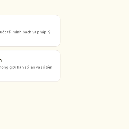
uốc tế, minh bạch và pháp lý
n
ông giới hạn số lần và số tiền.