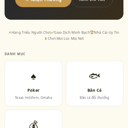
⭐
Hàng Triệu Người Chơi
✅
Giao Dịch Minh Bạch
🏆
Nhà Cái Uy Tín
📱
Chơi Mọi Lúc Mọi Nơi
DANH MỤC
♠
🐟
Poker
Bắn Cá
Texas Hold'em, Omaha
Bắn cá đổi thưởng
💰