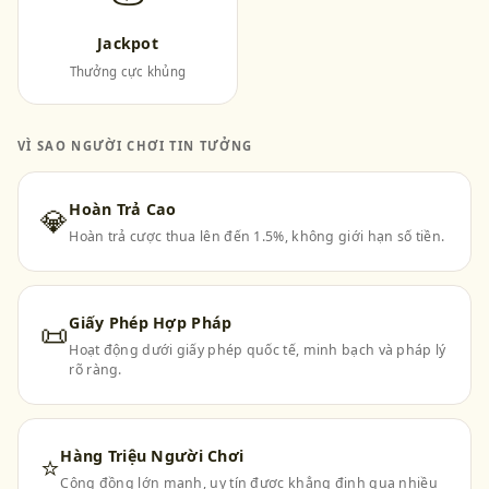
Jackpot
Thưởng cực khủng
VÌ SAO NGƯỜI CHƠI TIN TƯỞNG
Hoàn Trả Cao
💎
Hoàn trả cược thua lên đến 1.5%, không giới hạn số tiền.
Giấy Phép Hợp Pháp
📜
Hoạt động dưới giấy phép quốc tế, minh bạch và pháp lý
rõ ràng.
Hàng Triệu Người Chơi
⭐
Cộng đồng lớn mạnh, uy tín được khẳng định qua nhiều