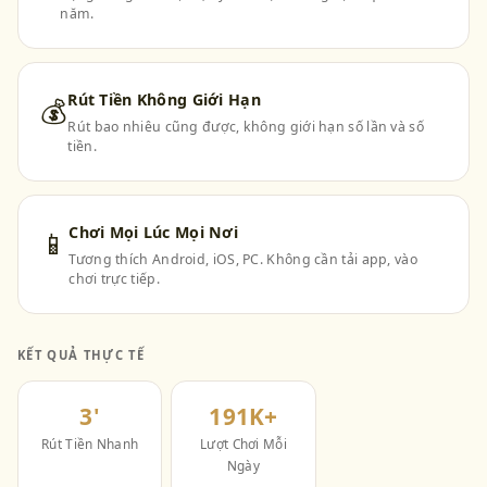
năm.
Rút Tiền Không Giới Hạn
💰
Rút bao nhiêu cũng được, không giới hạn số lần và số
tiền.
Chơi Mọi Lúc Mọi Nơi
📱
Tương thích Android, iOS, PC. Không cần tải app, vào
chơi trực tiếp.
KẾT QUẢ THỰC TẾ
3'
191K+
Rút Tiền Nhanh
Lượt Chơi Mỗi
Ngày