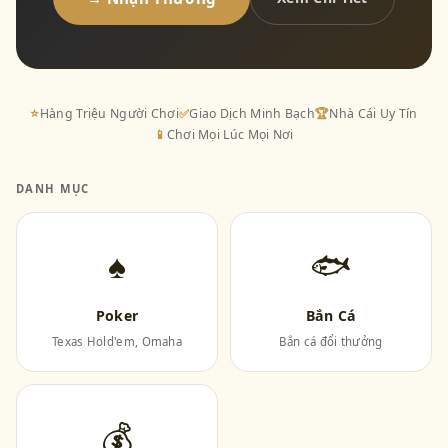
⭐
Hàng Triệu Người Chơi
✅
Giao Dịch Minh Bạch
🏆
Nhà Cái Uy Tín
📱
Chơi Mọi Lúc Mọi Nơi
DANH MỤC
♠
🐟
Poker
Bắn Cá
Texas Hold'em, Omaha
Bắn cá đổi thưởng
💰