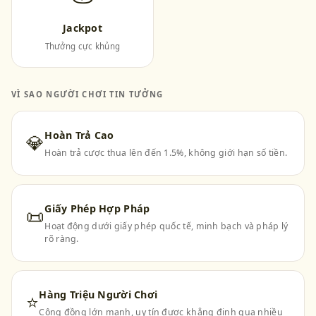
Jackpot
Thưởng cực khủng
VÌ SAO NGƯỜI CHƠI TIN TƯỞNG
Hoàn Trả Cao
💎
Hoàn trả cược thua lên đến 1.5%, không giới hạn số tiền.
Giấy Phép Hợp Pháp
📜
Hoạt động dưới giấy phép quốc tế, minh bạch và pháp lý
rõ ràng.
Hàng Triệu Người Chơi
⭐
Cộng đồng lớn mạnh, uy tín được khẳng định qua nhiều