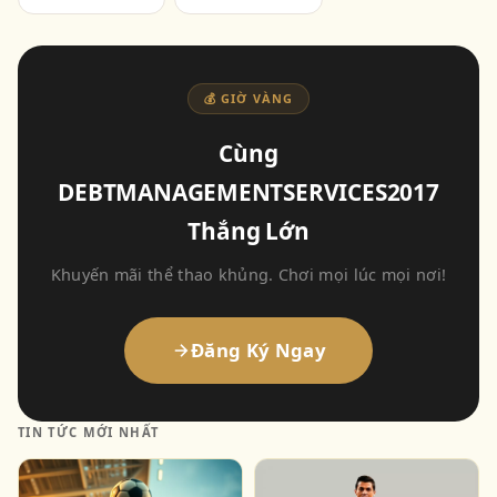
💰 GIỜ VÀNG
Cùng
DEBTMANAGEMENTSERVICES2017
Thắng Lớn
Khuyến mãi thể thao khủng. Chơi mọi lúc mọi nơi!
Đăng Ký Ngay
TIN TỨC MỚI NHẤT