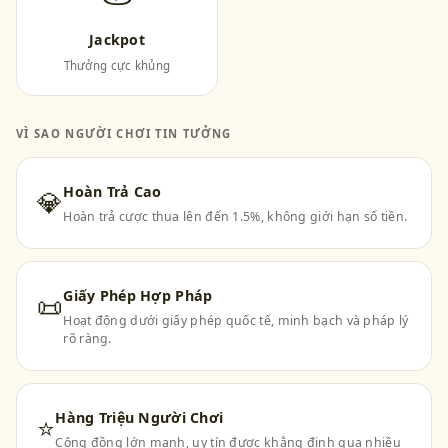
Jackpot
Thưởng cực khủng
VÌ SAO NGƯỜI CHƠI TIN TƯỞNG
Hoàn Trả Cao
💎
Hoàn trả cược thua lên đến 1.5%, không giới hạn số tiền.
Giấy Phép Hợp Pháp
📜
Hoạt động dưới giấy phép quốc tế, minh bạch và pháp lý
rõ ràng.
Hàng Triệu Người Chơi
⭐
Cộng đồng lớn mạnh, uy tín được khẳng định qua nhiều