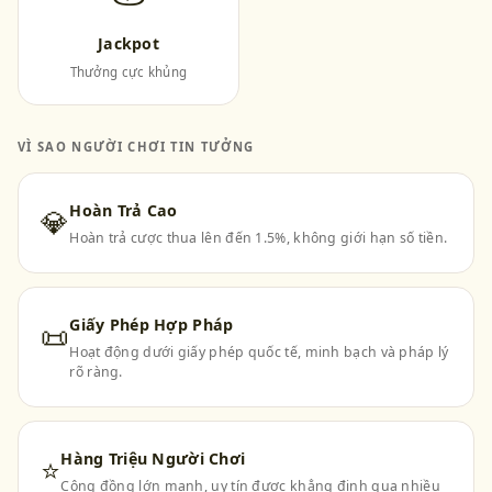
Jackpot
Thưởng cực khủng
VÌ SAO NGƯỜI CHƠI TIN TƯỞNG
Hoàn Trả Cao
💎
Hoàn trả cược thua lên đến 1.5%, không giới hạn số tiền.
Giấy Phép Hợp Pháp
📜
Hoạt động dưới giấy phép quốc tế, minh bạch và pháp lý
rõ ràng.
Hàng Triệu Người Chơi
⭐
Cộng đồng lớn mạnh, uy tín được khẳng định qua nhiều