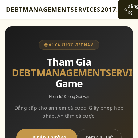
Đăn
DEBTMANAGEMENTSERVICES2017
.
Ký
🤑 #1 CÁ CƯỢC VIỆT NAM
Tham Gia
DEBTMANAGEMENTSERVIC
Game
Hoàn Trả Không Giới Hạn
Đẳng cấp cho anh em cá cược. Giấy phép hợp
pháp. An tâm cá cược.
→ Nhận Thưởng
Xem Chi Tiết