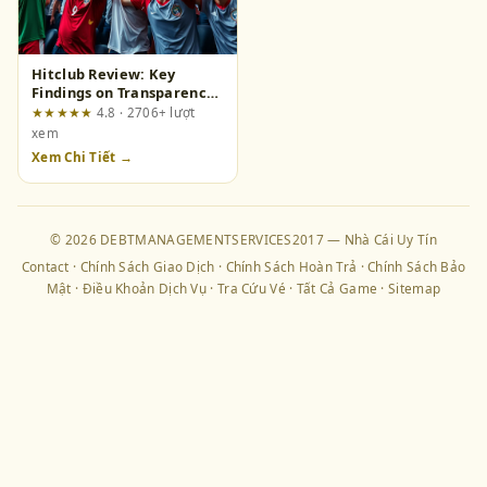
Hitclub Review: Key
Findings on Transparency,
Speed, Usability, Security,
★★★★★
4.8 · 2706+ lượt
and Support
xem
Xem Chi Tiết →
© 2026 DEBTMANAGEMENTSERVICES2017 — Nhà Cái Uy Tín
Contact
·
Chính Sách Giao Dịch
·
Chính Sách Hoàn Trả
·
Chính Sách Bảo
Mật
·
Điều Khoản Dịch Vụ
·
Tra Cứu Vé
·
Tất Cả Game
·
Sitemap