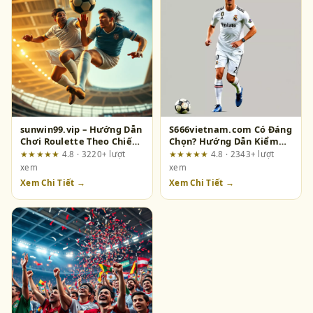
sunwin99.vip – Hướng Dẫn
S666vietnam.com Có Đáng
Chơi Roulette Theo Chiến
Chọn? Hướng Dẫn Kiểm
Thuật D'Alembert
Tra Ưu Điểm Trước Khi
★★★★★
4.8 · 3220+ lượt
★★★★★
4.8 · 2343+ lượt
Đặt Cược
xem
xem
Xem Chi Tiết →
Xem Chi Tiết →