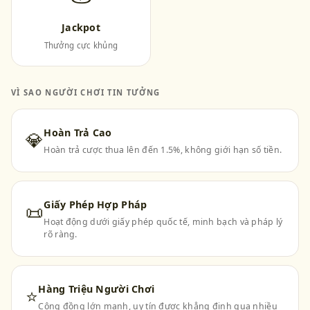
Jackpot
Thưởng cực khủng
VÌ SAO NGƯỜI CHƠI TIN TƯỞNG
Hoàn Trả Cao
💎
Hoàn trả cược thua lên đến 1.5%, không giới hạn số tiền.
Giấy Phép Hợp Pháp
📜
Hoạt động dưới giấy phép quốc tế, minh bạch và pháp lý
rõ ràng.
Hàng Triệu Người Chơi
⭐
Cộng đồng lớn mạnh, uy tín được khẳng định qua nhiều