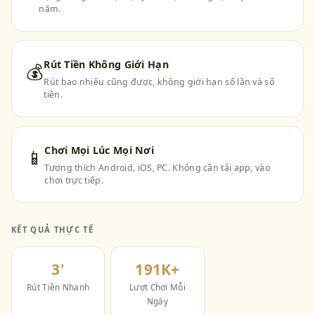
năm.
Rút Tiền Không Giới Hạn
💰
Rút bao nhiêu cũng được, không giới hạn số lần và số
tiền.
Chơi Mọi Lúc Mọi Nơi
📱
Tương thích Android, iOS, PC. Không cần tải app, vào
chơi trực tiếp.
KẾT QUẢ THỰC TẾ
3'
191K+
Rút Tiền Nhanh
Lượt Chơi Mỗi
Ngày