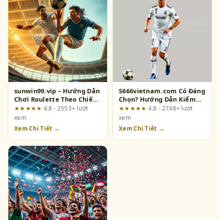
sunwin99.vip – Hướng Dẫn
S666vietnam.com Có Đáng
Chơi Roulette Theo Chiến
Chọn? Hướng Dẫn Kiểm
Thuật D'Alembert
Tra Ưu Điểm Trước Khi
★★★★★
4.8 · 2553+ lượt
★★★★★
4.8 · 2748+ lượt
Đặt Cược
xem
xem
Xem Chi Tiết →
Xem Chi Tiết →