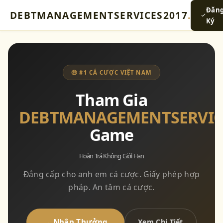
Đăn
DEBTMANAGEMENTSERVICES2017
.
Ký
🤑 #1 CÁ CƯỢC VIỆT NAM
Tham Gia
DEBTMANAGEMENTSERVIC
Game
Hoàn Trả Không Giới Hạn
Đẳng cấp cho anh em cá cược. Giấy phép hợp
pháp. An tâm cá cược.
→ Nhận Thưởng
Xem Chi Tiết