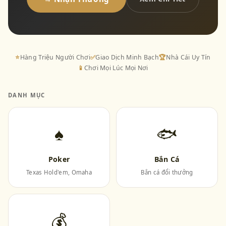
⭐
Hàng Triệu Người Chơi
✅
Giao Dịch Minh Bạch
🏆
Nhà Cái Uy Tín
📱
Chơi Mọi Lúc Mọi Nơi
DANH MỤC
♠
🐟
Poker
Bắn Cá
Texas Hold'em, Omaha
Bắn cá đổi thưởng
💰