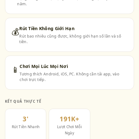
năm.
Rút Tiền Không Giới Hạn
💰
Rút bao nhiêu cũng được, không giới hạn số lần và số
tiền.
Chơi Mọi Lúc Mọi Nơi
📱
Tương thích Android, iOS, PC. Không cần tải app, vào
chơi trực tiếp.
KẾT QUẢ THỰC TẾ
3'
191K+
Rút Tiền Nhanh
Lượt Chơi Mỗi
Ngày