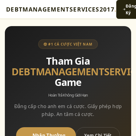
Đăn
DEBTMANAGEMENTSERVICES2017
.
Ký
🤑 #1 CÁ CƯỢC VIỆT NAM
Tham Gia
DEBTMANAGEMENTSERVIC
Game
Hoàn Trả Không Giới Hạn
Đẳng cấp cho anh em cá cược. Giấy phép hợp
pháp. An tâm cá cược.
→ Nhận Thưởng
Xem Chi Tiết