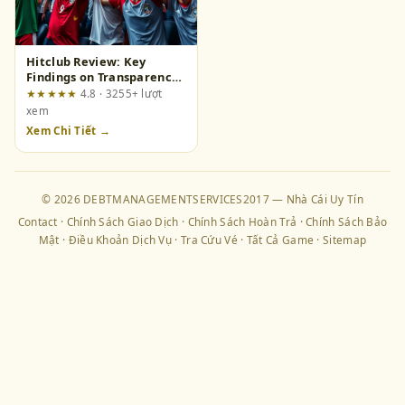
Hitclub Review: Key
Findings on Transparency,
Speed, Usability, Security,
★★★★★
4.8 · 3255+ lượt
and Support
xem
Xem Chi Tiết →
© 2026 DEBTMANAGEMENTSERVICES2017 — Nhà Cái Uy Tín
Contact
·
Chính Sách Giao Dịch
·
Chính Sách Hoàn Trả
·
Chính Sách Bảo
Mật
·
Điều Khoản Dịch Vụ
·
Tra Cứu Vé
·
Tất Cả Game
·
Sitemap