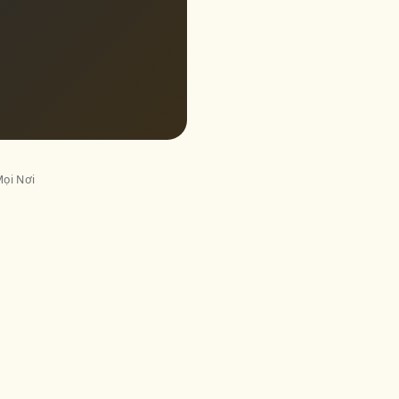
Mọi Nơi