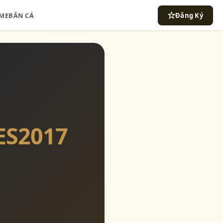
AME
BẮN CÁ
Đăng Ký
S2017