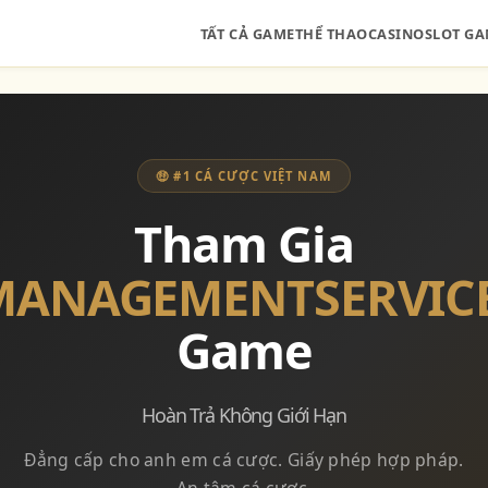
TẤT CẢ GAME
THỂ THAO
CASINO
SLOT G
🤑 #1 CÁ CƯỢC VIỆT NAM
Tham Gia
MANAGEMENTSERVICE
Game
Hoàn Trả Không Giới Hạn
Đẳng cấp cho anh em cá cược. Giấy phép hợp pháp.