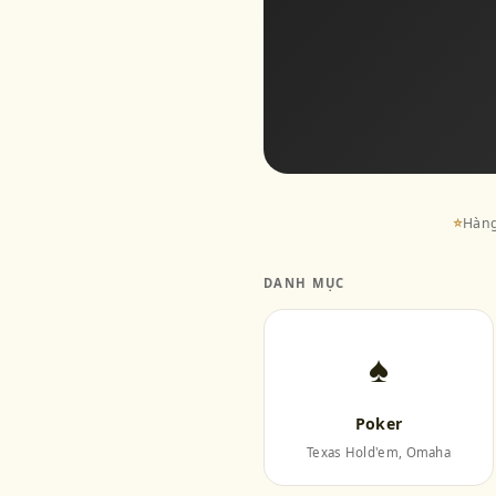
⭐
Hàng
DANH MỤC
♠
Poker
Texas Hold'em, Omaha