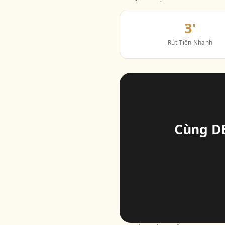
3'
Rút Tiền Nhanh
Cùng D