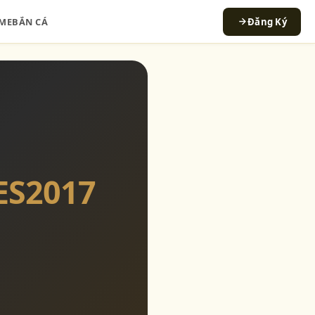
AME
BẮN CÁ
Đăng Ký
S2017