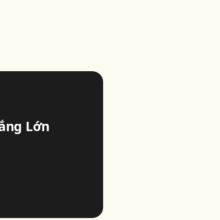
ắng Lớn