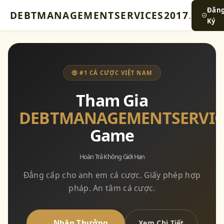
Đăn
DEBTMANAGEMENTSERVICES2017
.
Ký
🤑 #1 CÁ CƯỢC VIỆT NAM
Tham Gia
DEBTMANAGEMENTSERVIC
Game
Hoàn Trả Không Giới Hạn
Đẳng cấp cho anh em cá cược. Giấy phép hợp
pháp. An tâm cá cược.
→ Nhận Thưởng
Xem Chi Tiết