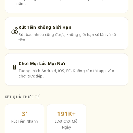
năm.
Rút Tiền Không Giới Hạn
💰
Rút bao nhiêu cũng được, không giới hạn số lần và số
tiền.
Chơi Mọi Lúc Mọi Nơi
📱
Tương thích Android, iOS, PC. Không cần tải app, vào
chơi trực tiếp.
KẾT QUẢ THỰC TẾ
3'
191K+
Rút Tiền Nhanh
Lượt Chơi Mỗi
Ngày