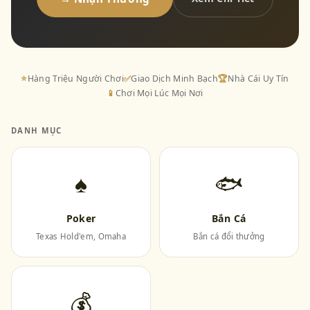
⭐
Hàng Triệu Người Chơi
✅
Giao Dịch Minh Bạch
🏆
Nhà Cái Uy Tín
📱
Chơi Mọi Lúc Mọi Nơi
DANH MỤC
♠
🐟
Poker
Bắn Cá
Texas Hold'em, Omaha
Bắn cá đổi thưởng
💰