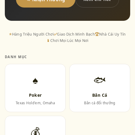
⭐
Hàng Triệu Người Chơi
✅
Giao Dịch Minh Bạch
🏆
Nhà Cái Uy Tín
📱
Chơi Mọi Lúc Mọi Nơi
DANH MỤC
♠
🐟
Poker
Bắn Cá
Texas Hold'em, Omaha
Bắn cá đổi thưởng
💰