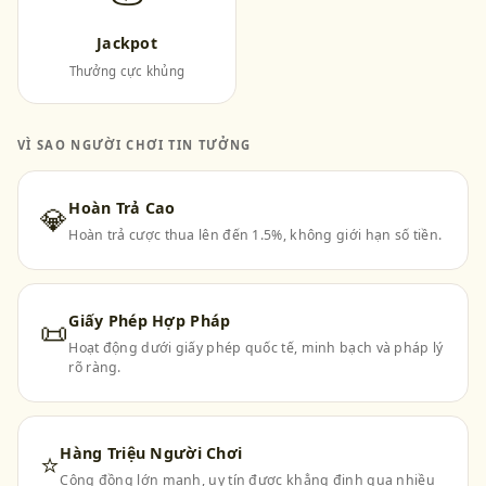
Jackpot
Thưởng cực khủng
VÌ SAO NGƯỜI CHƠI TIN TƯỞNG
Hoàn Trả Cao
💎
Hoàn trả cược thua lên đến 1.5%, không giới hạn số tiền.
Giấy Phép Hợp Pháp
📜
Hoạt động dưới giấy phép quốc tế, minh bạch và pháp lý
rõ ràng.
Hàng Triệu Người Chơi
⭐
Cộng đồng lớn mạnh, uy tín được khẳng định qua nhiều