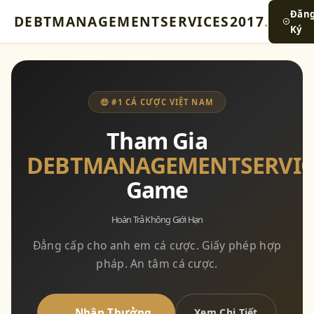
Đăn
DEBTMANAGEMENTSERVICES2017
.
Ký
🤑 #1 CÁ CƯỢC VIỆT NAM
Tham Gia
DEBTMANAGEMENTSERVIC
Game
Hoàn Trả Không Giới Hạn
Đẳng cấp cho anh em cá cược. Giấy phép hợp
pháp. An tâm cá cược.
→ Nhận Thưởng
Xem Chi Tiết