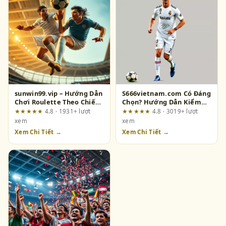
sunwin99.vip – Hướng Dẫn
S666vietnam.com Có Đáng
Chơi Roulette Theo Chiến
Chọn? Hướng Dẫn Kiểm
Thuật D'Alembert
Tra Ưu Điểm Trước Khi
★★★★★
4.8 · 1931+ lượt
★★★★★
4.8 · 3019+ lượt
Đặt Cược
xem
xem
Xem Chi Tiết →
Xem Chi Tiết →