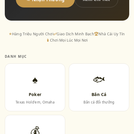
⭐
Hàng Triệu Người Chơi
✅
Giao Dịch Minh Bạch
🏆
Nhà Cái Uy Tín
📱
Chơi Mọi Lúc Mọi Nơi
DANH MỤC
♠
🐟
Poker
Bắn Cá
Texas Hold'em, Omaha
Bắn cá đổi thưởng
💰