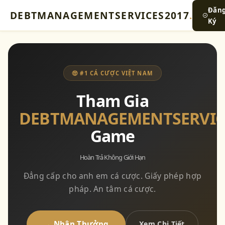
Đăn
DEBTMANAGEMENTSERVICES2017
.
Ký
🤑 #1 CÁ CƯỢC VIỆT NAM
Tham Gia
DEBTMANAGEMENTSERVIC
Game
Hoàn Trả Không Giới Hạn
Đẳng cấp cho anh em cá cược. Giấy phép hợp
pháp. An tâm cá cược.
→ Nhận Thưởng
Xem Chi Tiết