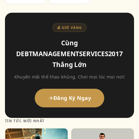
💰 GIỜ VÀNG
Cùng
DEBTMANAGEMENTSERVICES2017
Thắng Lớn
Khuyến mãi thể thao khủng. Chơi mọi lúc mọi nơi!
Đăng Ký Ngay
TIN TỨC MỚI NHẤT