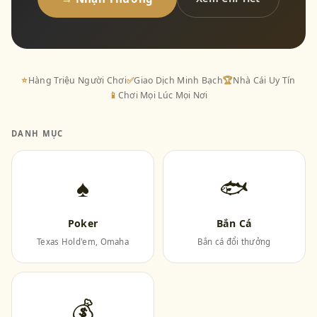
⭐
Hàng Triệu Người Chơi
✅
Giao Dịch Minh Bạch
🏆
Nhà Cái Uy Tín
📱
Chơi Mọi Lúc Mọi Nơi
DANH MỤC
♠
🐟
Poker
Bắn Cá
Texas Hold'em, Omaha
Bắn cá đổi thưởng
💰