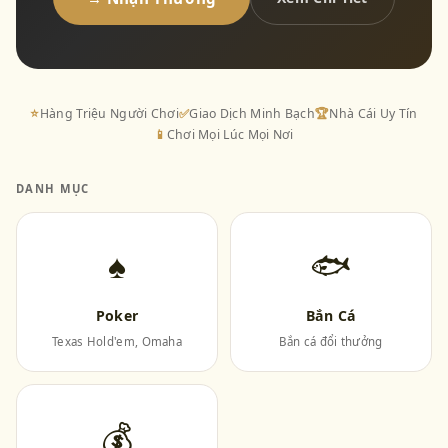
⭐
Hàng Triệu Người Chơi
✅
Giao Dịch Minh Bạch
🏆
Nhà Cái Uy Tín
📱
Chơi Mọi Lúc Mọi Nơi
DANH MỤC
♠
🐟
Poker
Bắn Cá
Texas Hold'em, Omaha
Bắn cá đổi thưởng
💰