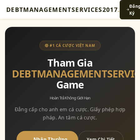
Đăn
DEBTMANAGEMENTSERVICES2017
.
Ký
🤑 #1 CÁ CƯỢC VIỆT NAM
Tham Gia
DEBTMANAGEMENTSERVIC
Game
Hoàn Trả Không Giới Hạn
Đẳng cấp cho anh em cá cược. Giấy phép hợp
pháp. An tâm cá cược.
→ Nhận Thưởng
Xem Chi Tiết