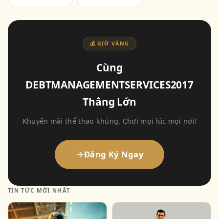
💰 GIỜ VÀNG
Cùng
DEBTMANAGEMENTSERVICES2017
Thắng Lớn
Khuyến mãi thể thao khủng. Chơi mọi lúc mọi nơi!
Đăng Ký Ngay
TIN TỨC MỚI NHẤT