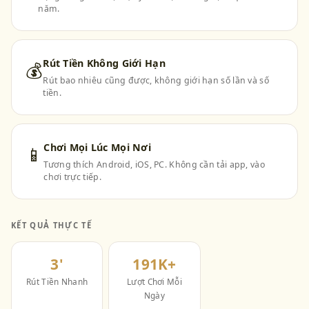
năm.
Rút Tiền Không Giới Hạn
💰
Rút bao nhiêu cũng được, không giới hạn số lần và số
tiền.
Chơi Mọi Lúc Mọi Nơi
📱
Tương thích Android, iOS, PC. Không cần tải app, vào
chơi trực tiếp.
KẾT QUẢ THỰC TẾ
3'
191K+
Rút Tiền Nhanh
Lượt Chơi Mỗi
Ngày