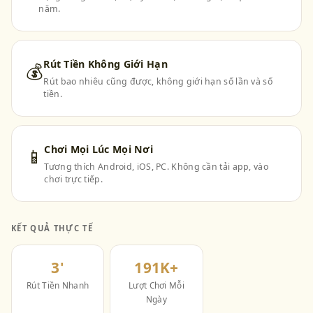
năm.
Rút Tiền Không Giới Hạn
💰
Rút bao nhiêu cũng được, không giới hạn số lần và số
tiền.
Chơi Mọi Lúc Mọi Nơi
📱
Tương thích Android, iOS, PC. Không cần tải app, vào
chơi trực tiếp.
KẾT QUẢ THỰC TẾ
3'
191K+
Rút Tiền Nhanh
Lượt Chơi Mỗi
Ngày