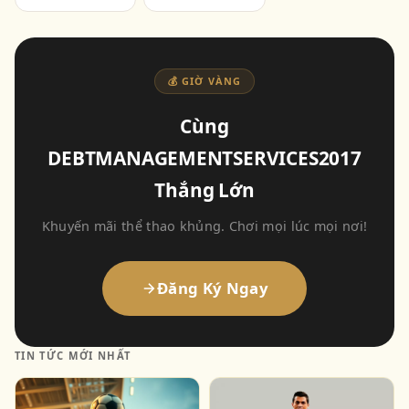
💰 GIỜ VÀNG
Cùng
DEBTMANAGEMENTSERVICES2017
Thắng Lớn
Khuyến mãi thể thao khủng. Chơi mọi lúc mọi nơi!
Đăng Ký Ngay
TIN TỨC MỚI NHẤT