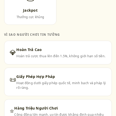
Jackpot
Thưởng cực khủng
VÌ SAO NGƯỜI CHƠI TIN TƯỞNG
Hoàn Trả Cao
💎
Hoàn trả cược thua lên đến 1.5%, không giới hạn số tiền.
Giấy Phép Hợp Pháp
📜
Hoạt động dưới giấy phép quốc tế, minh bạch và pháp lý
rõ ràng.
Hàng Triệu Người Chơi
⭐
Cộng đồng lớn mạnh, uy tín được khẳng định qua nhiều