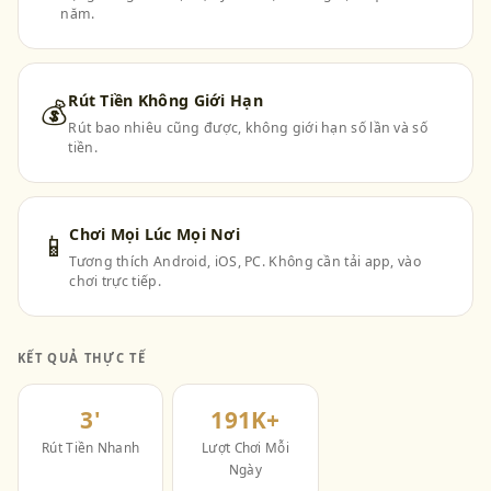
năm.
Rút Tiền Không Giới Hạn
💰
Rút bao nhiêu cũng được, không giới hạn số lần và số
tiền.
Chơi Mọi Lúc Mọi Nơi
📱
Tương thích Android, iOS, PC. Không cần tải app, vào
chơi trực tiếp.
KẾT QUẢ THỰC TẾ
3'
191K+
Rút Tiền Nhanh
Lượt Chơi Mỗi
Ngày