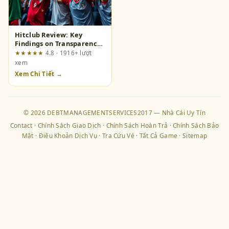
Hitclub Review: Key
Findings on Transparency,
Speed, Usability, Security,
★★★★★
4.8 · 1916+ lượt
and Support
xem
Xem Chi Tiết →
© 2026 DEBTMANAGEMENTSERVICES2017 — Nhà Cái Uy Tín
Contact
·
Chính Sách Giao Dịch
·
Chính Sách Hoàn Trả
·
Chính Sách Bảo
Mật
·
Điều Khoản Dịch Vụ
·
Tra Cứu Vé
·
Tất Cả Game
·
Sitemap