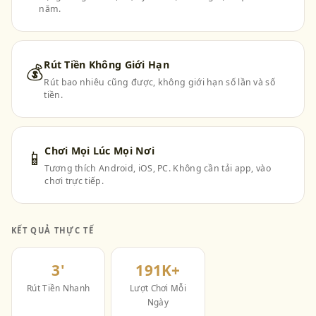
năm.
Rút Tiền Không Giới Hạn
💰
Rút bao nhiêu cũng được, không giới hạn số lần và số
tiền.
Chơi Mọi Lúc Mọi Nơi
📱
Tương thích Android, iOS, PC. Không cần tải app, vào
chơi trực tiếp.
KẾT QUẢ THỰC TẾ
3'
191K+
Rút Tiền Nhanh
Lượt Chơi Mỗi
Ngày