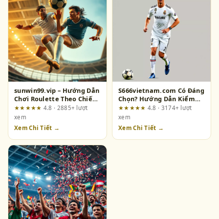
sunwin99.vip – Hướng Dẫn
S666vietnam.com Có Đáng
Chơi Roulette Theo Chiến
Chọn? Hướng Dẫn Kiểm
Thuật D'Alembert
Tra Ưu Điểm Trước Khi
★★★★★
4.8 · 2885+ lượt
★★★★★
4.8 · 3174+ lượt
Đặt Cược
xem
xem
Xem Chi Tiết →
Xem Chi Tiết →