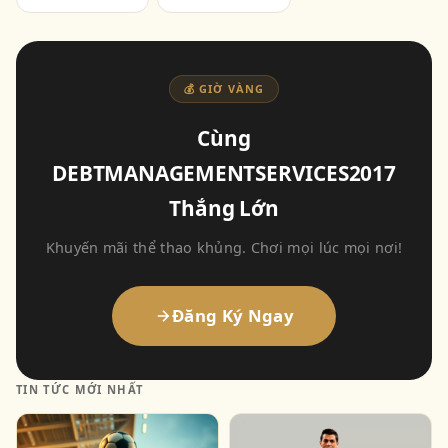
💰 GIỜ VÀNG
Cùng
DEBTMANAGEMENTSERVICES2017
Thắng Lớn
Khuyến mãi thể thao khủng. Chơi mọi lúc mọi nơi!
Đăng Ký Ngay
TIN TỨC MỚI NHẤT