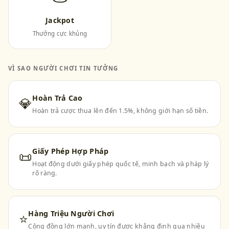
Jackpot
Thưởng cực khủng
VÌ SAO NGƯỜI CHƠI TIN TƯỞNG
Hoàn Trả Cao
💎
Hoàn trả cược thua lên đến 1.5%, không giới hạn số tiền.
Giấy Phép Hợp Pháp
📜
Hoạt động dưới giấy phép quốc tế, minh bạch và pháp lý
rõ ràng.
Hàng Triệu Người Chơi
⭐
Cộng đồng lớn mạnh, uy tín được khẳng định qua nhiều