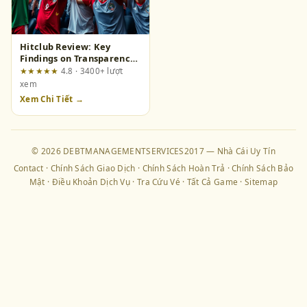
Hitclub Review: Key
Findings on Transparency,
Speed, Usability, Security,
★★★★★
4.8 · 3400+ lượt
and Support
xem
Xem Chi Tiết →
© 2026 DEBTMANAGEMENTSERVICES2017 — Nhà Cái Uy Tín
Contact
·
Chính Sách Giao Dịch
·
Chính Sách Hoàn Trả
·
Chính Sách Bảo
Mật
·
Điều Khoản Dịch Vụ
·
Tra Cứu Vé
·
Tất Cả Game
·
Sitemap