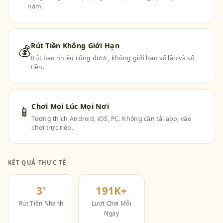
năm.
Rút Tiền Không Giới Hạn
💰
Rút bao nhiêu cũng được, không giới hạn số lần và số
tiền.
Chơi Mọi Lúc Mọi Nơi
📱
Tương thích Android, iOS, PC. Không cần tải app, vào
chơi trực tiếp.
KẾT QUẢ THỰC TẾ
3'
191K+
Rút Tiền Nhanh
Lượt Chơi Mỗi
Ngày