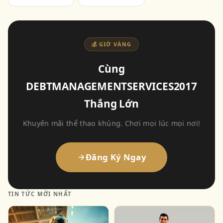
💰 GIỜ VÀNG
Cùng
DEBTMANAGEMENTSERVICES2017
Thắng Lớn
Khuyến mãi thể thao khủng. Chơi mọi lúc mọi nơi!
Đăng Ký Ngay
TIN TỨC MỚI NHẤT