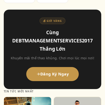
💰 GIỜ VÀNG
Cùng
DEBTMANAGEMENTSERVICES2017
Thắng Lớn
Khuyến mãi thể thao khủng. Chơi mọi lúc mọi nơi!
Đăng Ký Ngay
TIN TỨC MỚI NHẤT