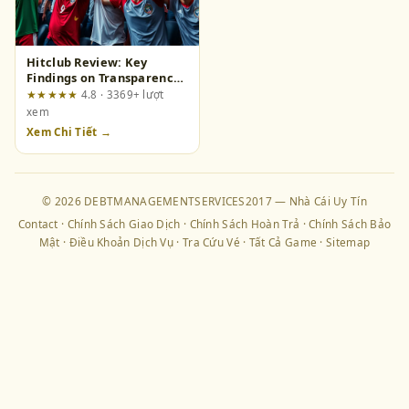
Hitclub Review: Key
Findings on Transparency,
Speed, Usability, Security,
★★★★★
4.8 · 3369+ lượt
and Support
xem
Xem Chi Tiết →
© 2026 DEBTMANAGEMENTSERVICES2017 — Nhà Cái Uy Tín
Contact
·
Chính Sách Giao Dịch
·
Chính Sách Hoàn Trả
·
Chính Sách Bảo
Mật
·
Điều Khoản Dịch Vụ
·
Tra Cứu Vé
·
Tất Cả Game
·
Sitemap