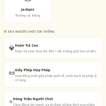
Jackpot
Thưởng cực khủng
VÌ SAO NGƯỜI CHƠI TIN TƯỞNG
Hoàn Trả Cao
💎
Hoàn trả cược thua lên đến 1.5%, không giới hạn số tiền.
Giấy Phép Hợp Pháp
📜
Hoạt động dưới giấy phép quốc tế, minh bạch và pháp lý
rõ ràng.
Hàng Triệu Người Chơi
⭐
Cộng đồng lớn mạnh, uy tín được khẳng định qua nhiều