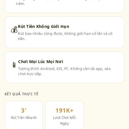
năm.
Rút Tiền Không Giới Hạn
💰
Rút bao nhiêu cũng được, không giới hạn số lần và số
tiền.
Chơi Mọi Lúc Mọi Nơi
📱
Tương thích Android, iOS, PC. Không cần tải app, vào
chơi trực tiếp.
KẾT QUẢ THỰC TẾ
3'
191K+
Rút Tiền Nhanh
Lượt Chơi Mỗi
Ngày