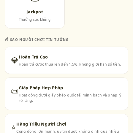
Jackpot
Thưởng cực khủng
VÌ SAO NGƯỜI CHƠI TIN TƯỞNG
Hoàn Trả Cao
💎
Hoàn trả cược thua lên đến 1.5%, không giới hạn số tiền.
Giấy Phép Hợp Pháp
📜
Hoạt động dưới giấy phép quốc tế, minh bạch và pháp lý
rõ ràng.
Hàng Triệu Người Chơi
⭐
Cộng đồng lớn mạnh, uy tín được khẳng định qua nhiều