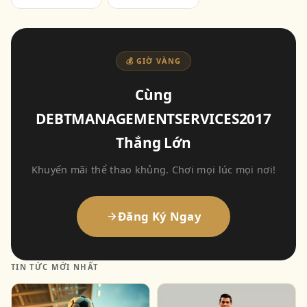
💰 GIỜ VÀNG
Cùng
DEBTMANAGEMENTSERVICES2017
Thắng Lớn
Khuyến mãi thể thao khủng. Chơi mọi lúc mọi nơi!
Đăng Ký Ngay
TIN TỨC MỚI NHẤT