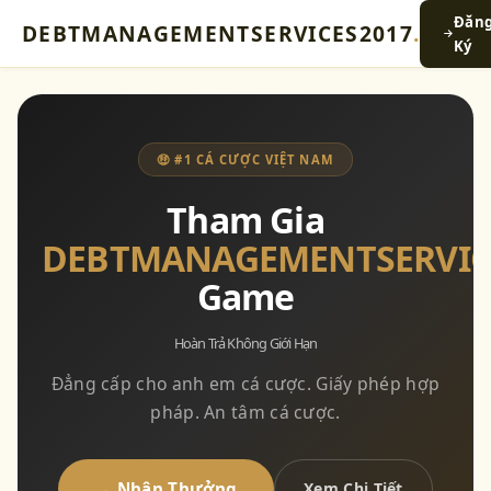
Đăn
DEBTMANAGEMENTSERVICES2017
.
Ký
🤑 #1 CÁ CƯỢC VIỆT NAM
Tham Gia
DEBTMANAGEMENTSERVIC
Game
Hoàn Trả Không Giới Hạn
Đẳng cấp cho anh em cá cược. Giấy phép hợp
pháp. An tâm cá cược.
→ Nhận Thưởng
Xem Chi Tiết