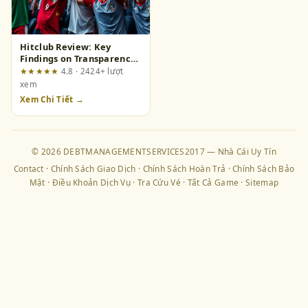
Hitclub Review: Key
Findings on Transparency,
Speed, Usability, Security,
★★★★★
4.8 · 2424+ lượt
and Support
xem
Xem Chi Tiết →
© 2026 DEBTMANAGEMENTSERVICES2017 — Nhà Cái Uy Tín
Contact
·
Chính Sách Giao Dịch
·
Chính Sách Hoàn Trả
·
Chính Sách Bảo
Mật
·
Điều Khoản Dịch Vụ
·
Tra Cứu Vé
·
Tất Cả Game
·
Sitemap