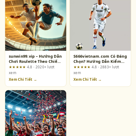
sunwin99.vip – Hướng Dẫn
S666vietnam.com Có Đáng
Chơi Roulette Theo Chiến
Chọn? Hướng Dẫn Kiểm
Thuật D'Alembert
Tra Ưu Điểm Trước Khi
★★★★★
4.8 · 2020+ lượt
★★★★★
4.8 · 2883+ lượt
Đặt Cược
xem
xem
Xem Chi Tiết →
Xem Chi Tiết →