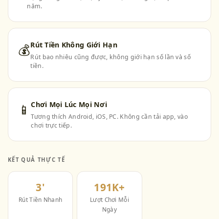
năm.
Rút Tiền Không Giới Hạn
💰
Rút bao nhiêu cũng được, không giới hạn số lần và số
tiền.
Chơi Mọi Lúc Mọi Nơi
📱
Tương thích Android, iOS, PC. Không cần tải app, vào
chơi trực tiếp.
KẾT QUẢ THỰC TẾ
3'
191K+
Rút Tiền Nhanh
Lượt Chơi Mỗi
Ngày