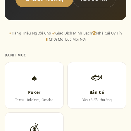
⭐
Hàng Triệu Người Chơi
✅
Giao Dịch Minh Bạch
🏆
Nhà Cái Uy Tín
📱
Chơi Mọi Lúc Mọi Nơi
DANH MỤC
♠
🐟
Poker
Bắn Cá
Texas Hold'em, Omaha
Bắn cá đổi thưởng
💰