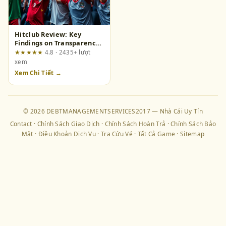
Hitclub Review: Key
Findings on Transparency,
Speed, Usability, Security,
★★★★★
4.8 · 2435+ lượt
and Support
xem
Xem Chi Tiết →
© 2026 DEBTMANAGEMENTSERVICES2017 — Nhà Cái Uy Tín
Contact
·
Chính Sách Giao Dịch
·
Chính Sách Hoàn Trả
·
Chính Sách Bảo
Mật
·
Điều Khoản Dịch Vụ
·
Tra Cứu Vé
·
Tất Cả Game
·
Sitemap