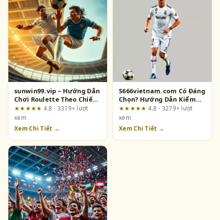
sunwin99.vip – Hướng Dẫn
S666vietnam.com Có Đáng
Chơi Roulette Theo Chiến
Chọn? Hướng Dẫn Kiểm
Thuật D'Alembert
Tra Ưu Điểm Trước Khi
★★★★★
4.8 · 3319+ lượt
★★★★★
4.8 · 3279+ lượt
Đặt Cược
xem
xem
Xem Chi Tiết →
Xem Chi Tiết →