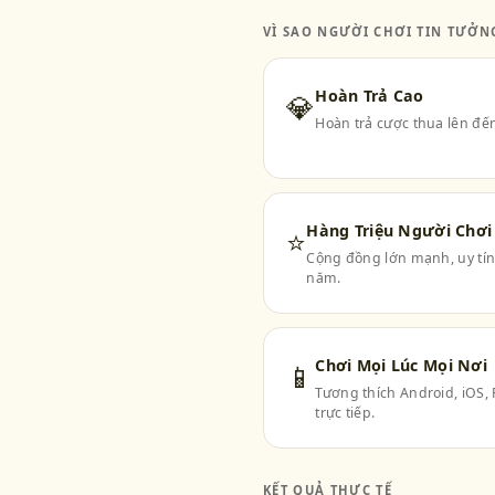
VÌ SAO NGƯỜI CHƠI TIN TƯỞN
Hoàn Trả Cao
💎
Hoàn trả cược thua lên đến
Hàng Triệu Người Chơi
⭐
Cộng đồng lớn mạnh, uy tí
năm.
Chơi Mọi Lúc Mọi Nơi
📱
Tương thích Android, iOS, 
trực tiếp.
KẾT QUẢ THỰC TẾ