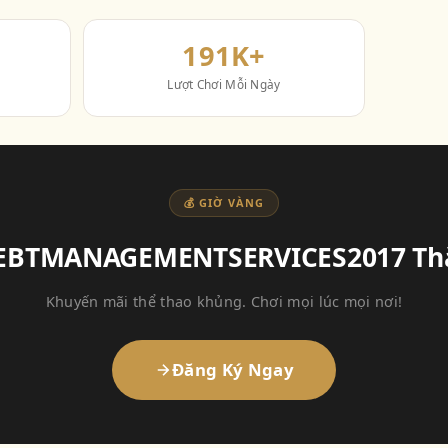
191K+
Lượt Chơi Mỗi Ngày
💰 GIỜ VÀNG
EBTMANAGEMENTSERVICES2017 Th
Khuyến mãi thể thao khủng. Chơi mọi lúc mọi nơi!
Đăng Ký Ngay