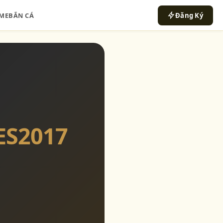
AME
BẮN CÁ
Đăng Ký
S2017