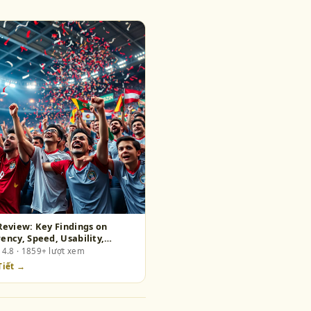
Review: Key Findings on
ency, Speed, Usability,
, and Support
★
4.8 · 1859+ lượt xem
Tiết →