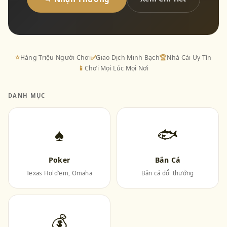
⭐
Hàng Triệu Người Chơi
✅
Giao Dịch Minh Bạch
🏆
Nhà Cái Uy Tín
📱
Chơi Mọi Lúc Mọi Nơi
DANH MỤC
♠
🐟
Poker
Bắn Cá
Texas Hold'em, Omaha
Bắn cá đổi thưởng
💰