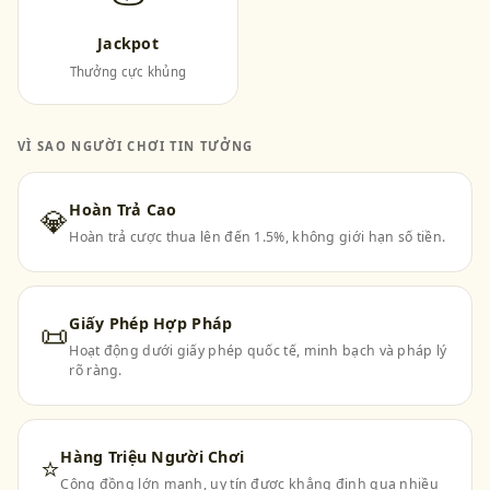
Jackpot
Thưởng cực khủng
VÌ SAO NGƯỜI CHƠI TIN TƯỞNG
Hoàn Trả Cao
💎
Hoàn trả cược thua lên đến 1.5%, không giới hạn số tiền.
Giấy Phép Hợp Pháp
📜
Hoạt động dưới giấy phép quốc tế, minh bạch và pháp lý
rõ ràng.
Hàng Triệu Người Chơi
⭐
Cộng đồng lớn mạnh, uy tín được khẳng định qua nhiều