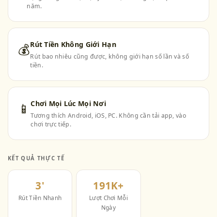
năm.
Rút Tiền Không Giới Hạn
💰
Rút bao nhiêu cũng được, không giới hạn số lần và số
tiền.
Chơi Mọi Lúc Mọi Nơi
📱
Tương thích Android, iOS, PC. Không cần tải app, vào
chơi trực tiếp.
KẾT QUẢ THỰC TẾ
3'
191K+
Rút Tiền Nhanh
Lượt Chơi Mỗi
Ngày