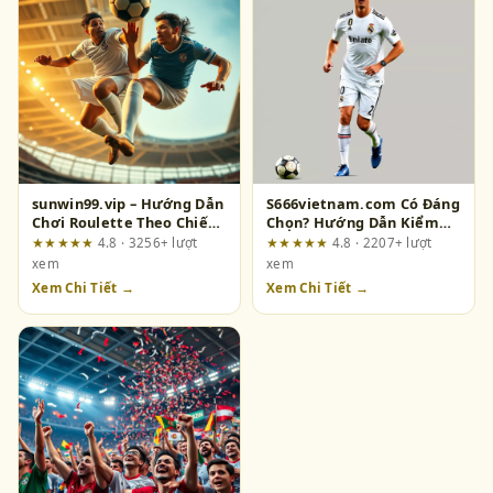
sunwin99.vip – Hướng Dẫn
S666vietnam.com Có Đáng
Chơi Roulette Theo Chiến
Chọn? Hướng Dẫn Kiểm
Thuật D'Alembert
Tra Ưu Điểm Trước Khi
★★★★★
4.8 · 3256+ lượt
★★★★★
4.8 · 2207+ lượt
Đặt Cược
xem
xem
Xem Chi Tiết →
Xem Chi Tiết →