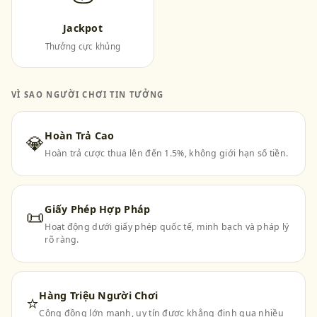
Jackpot
Thưởng cực khủng
VÌ SAO NGƯỜI CHƠI TIN TƯỞNG
Hoàn Trả Cao
💎
Hoàn trả cược thua lên đến 1.5%, không giới hạn số tiền.
Giấy Phép Hợp Pháp
📜
Hoạt động dưới giấy phép quốc tế, minh bạch và pháp lý
rõ ràng.
Hàng Triệu Người Chơi
⭐
Cộng đồng lớn mạnh, uy tín được khẳng định qua nhiều