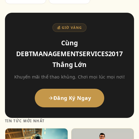
💰 GIỜ VÀNG
Cùng
DEBTMANAGEMENTSERVICES2017
Thắng Lớn
Khuyến mãi thể thao khủng. Chơi mọi lúc mọi nơi!
Đăng Ký Ngay
TIN TỨC MỚI NHẤT