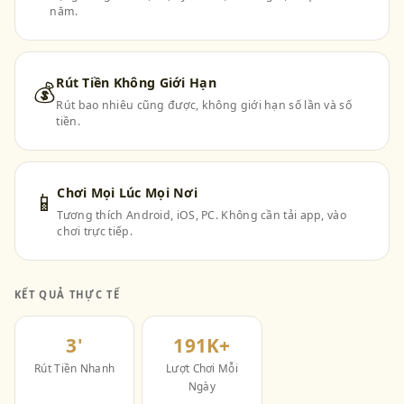
năm.
Rút Tiền Không Giới Hạn
💰
Rút bao nhiêu cũng được, không giới hạn số lần và số
tiền.
Chơi Mọi Lúc Mọi Nơi
📱
Tương thích Android, iOS, PC. Không cần tải app, vào
chơi trực tiếp.
KẾT QUẢ THỰC TẾ
3'
191K+
Rút Tiền Nhanh
Lượt Chơi Mỗi
Ngày