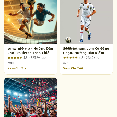
sunwin99.vip – Hướng Dẫn
S666vietnam.com Có Đáng
Chơi Roulette Theo Chiến
Chọn? Hướng Dẫn Kiểm
Thuật D'Alembert
Tra Ưu Điểm Trước Khi
★★★★★
4.8 · 3252+ lượt
★★★★★
4.8 · 2340+ lượt
Đặt Cược
xem
xem
Xem Chi Tiết →
Xem Chi Tiết →