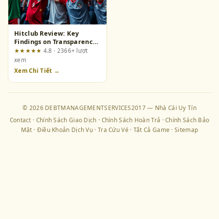
Hitclub Review: Key
Findings on Transparency,
Speed, Usability, Security,
★★★★★
4.8 · 2366+ lượt
and Support
xem
Xem Chi Tiết →
© 2026 DEBTMANAGEMENTSERVICES2017 — Nhà Cái Uy Tín
Contact
·
Chính Sách Giao Dịch
·
Chính Sách Hoàn Trả
·
Chính Sách Bảo
Mật
·
Điều Khoản Dịch Vụ
·
Tra Cứu Vé
·
Tất Cả Game
·
Sitemap