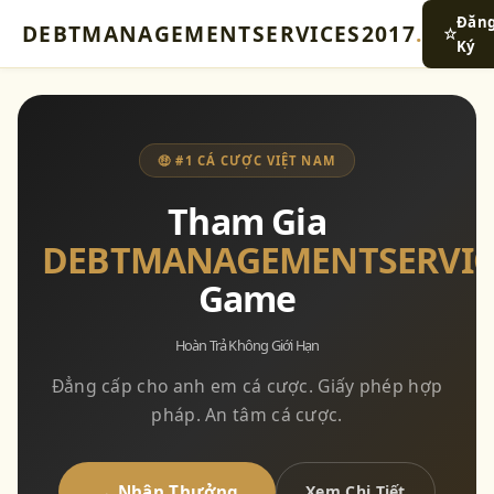
Đăn
DEBTMANAGEMENTSERVICES2017
.
Ký
🤑 #1 CÁ CƯỢC VIỆT NAM
Tham Gia
DEBTMANAGEMENTSERVIC
Game
Hoàn Trả Không Giới Hạn
Đẳng cấp cho anh em cá cược. Giấy phép hợp
pháp. An tâm cá cược.
→ Nhận Thưởng
Xem Chi Tiết