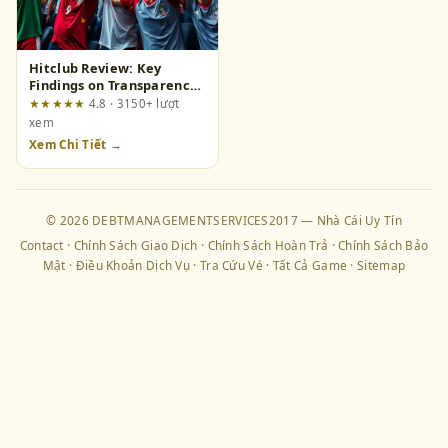
Hitclub Review: Key
Findings on Transparency,
Speed, Usability, Security,
★★★★★
4.8 · 3150+ lượt
and Support
xem
Xem Chi Tiết →
© 2026 DEBTMANAGEMENTSERVICES2017 — Nhà Cái Uy Tín
Contact
·
Chính Sách Giao Dịch
·
Chính Sách Hoàn Trả
·
Chính Sách Bảo
Mật
·
Điều Khoản Dịch Vụ
·
Tra Cứu Vé
·
Tất Cả Game
·
Sitemap