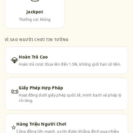
Jackpot
Thưởng cực khủng
VÌ SAO NGƯỜI CHƠI TIN TƯỞNG
Hoàn Trả Cao
💎
Hoàn trả cược thua lên đến 1.5%, không giới hạn số tiền.
Giấy Phép Hợp Pháp
📜
Hoạt động dưới giấy phép quốc tế, minh bạch và pháp lý
rõ ràng.
Hàng Triệu Người Chơi
⭐
Cộng đồng lớn mạnh, uy tín được khẳng định qua nhiều