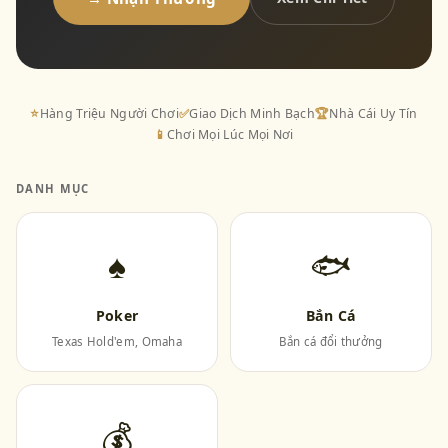
⭐
Hàng Triệu Người Chơi
✅
Giao Dịch Minh Bạch
🏆
Nhà Cái Uy Tín
📱
Chơi Mọi Lúc Mọi Nơi
DANH MỤC
♠
🐟
Poker
Bắn Cá
Texas Hold'em, Omaha
Bắn cá đổi thưởng
💰