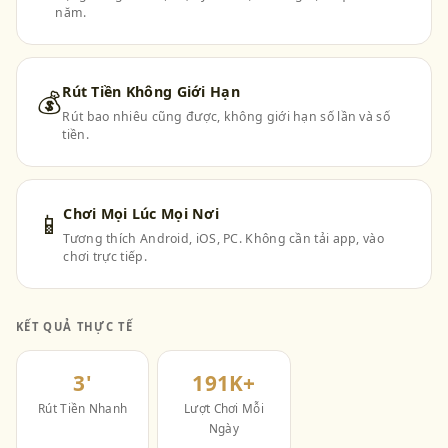
năm.
Rút Tiền Không Giới Hạn
💰
Rút bao nhiêu cũng được, không giới hạn số lần và số
tiền.
Chơi Mọi Lúc Mọi Nơi
📱
Tương thích Android, iOS, PC. Không cần tải app, vào
chơi trực tiếp.
KẾT QUẢ THỰC TẾ
3'
191K+
Rút Tiền Nhanh
Lượt Chơi Mỗi
Ngày